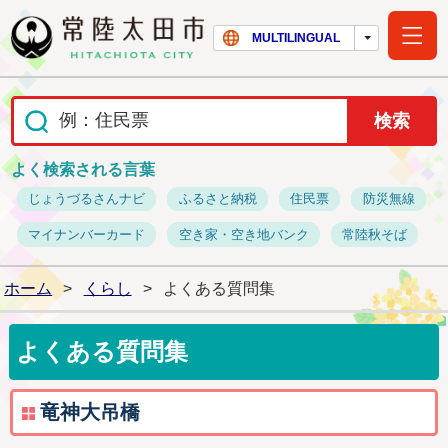
常陸太田市ホー
MULTILINGUAL
よく検索される言葉
じょうづるさんナビ
ふるさと納税
住民票
防災無線
マイナンバーカード
空き家・空き地バンク
常陸秋そば
ホーム
>
くらし
>
よくある質問集
よくある質問集
竜神大吊橋