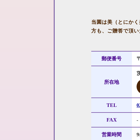
当園は美（とにかく
方も、ご贈答で頂い
郵便番号
〒
所在地
TEL
0
FAX
-
営業時間
9