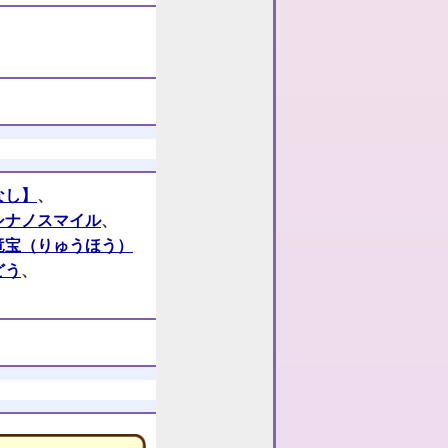
なし】
、
シナノスマイル
、
竜宝（りゅうほう）
どう
、