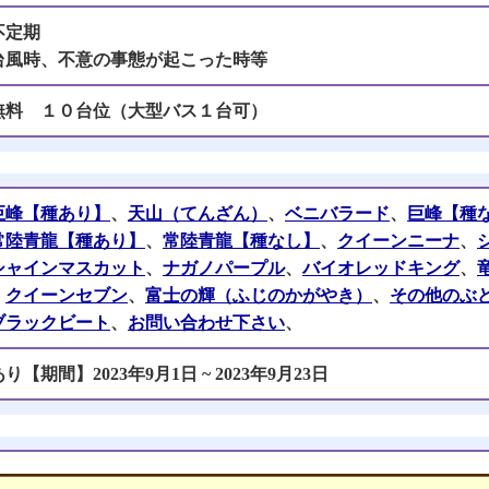
不定期
台風時、不意の事態が起こった時等
無料 １０台位（大型バス１台可）
巨峰【種あり】
、
天山（てんざん）
、
ベニバラード
、
巨峰【種
常陸青龍【種あり】
、
常陸青龍【種なし】
、
クイーンニーナ
、
シャインマスカット
、
ナガノパープル
、
バイオレッドキング
、
、
クイーンセブン
、
富士の輝（ふじのかがやき）
、
その他のぶ
ブラックビート
、
お問い合わせ下さい
、
あり【期間】2023年9月1日 ~ 2023年9月23日