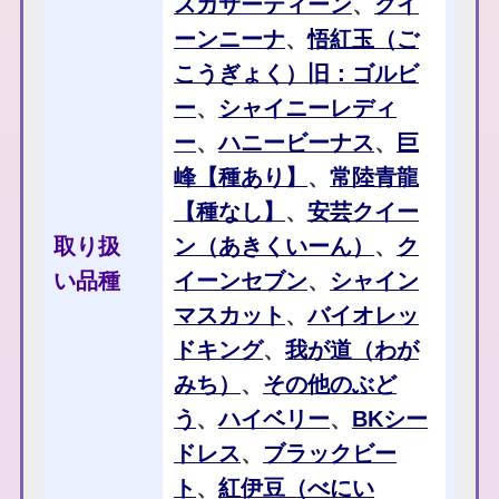
スカサーティーン
、
クイ
ーンニーナ
、
悟紅玉（ご
こうぎょく）旧：ゴルビ
ー
、
シャイニーレディ
ー
、
ハニービーナス
、
巨
峰【種あり】
、
常陸青龍
【種なし】
、
安芸クイー
取り扱
ン（あきくいーん）
、
ク
い品種
イーンセブン
、
シャイン
マスカット
、
バイオレッ
ドキング
、
我が道（わが
みち）
、
その他のぶど
う
、
ハイベリー
、
BKシー
ドレス
、
ブラックビー
ト
、
紅伊豆（べにい