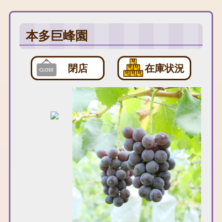
本多巨峰園
閉店
在庫状況
、日当たりの良い
様をお待ちしてお
ます。