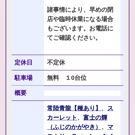
諸事情により、早めの閉
店や臨時休業になる場合
もございます。お電話に
てご確認ください。
定休日
不定休
駐車場
無料 １0台位
概要
常陸青龍【種あり】
、
ス
カーレット
、
富士の輝
（ふじのかがやき）
、
マ