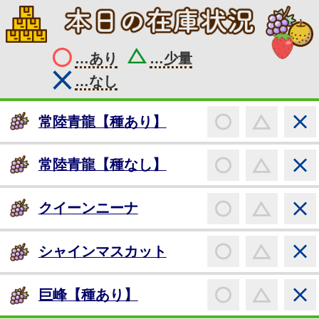
…あり
…少量
…なし
〇
常陸青龍【種あり】
〇
常陸青龍【種なし】
〇
クイーンニーナ
〇
シャインマスカット
〇
巨峰【種あり】