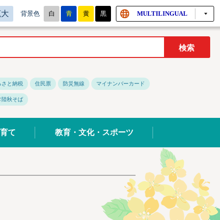
拡大
白
青
黄
黒
MULTILINGUAL
背景色
るさと納税
住民票
防災無線
マイナンバーカード
常陸秋そば
育て
教育・文化・スポーツ