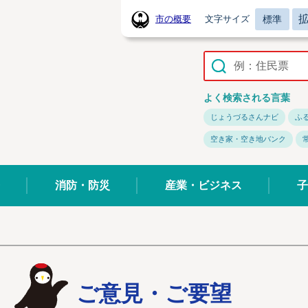
標準
市の概要
文字サイズ
常陸太田市ホームページ
よく検索される言葉
じょうづるさんナビ
ふ
空き家・空き地バンク
消防・防災
産業・ビジネス
子
ご意見・ご要望