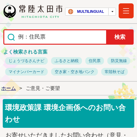
常陸太田市ホー
MULTILINGUAL
よく検索される言葉
じょうづるさんナビ
ふるさと納税
住民票
防災無線
マイナンバーカード
空き家・空き地バンク
常陸秋そば
ホーム
>
ご意見・ご要望
環境政策課 環境企画係へのお問い合
わせ
お寄せいただきましたお問い合わせ（意見・