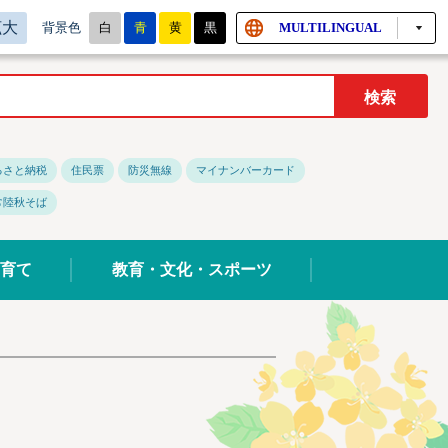
拡大
白
青
黄
黒
MULTILINGUAL
背景色
るさと納税
住民票
防災無線
マイナンバーカード
常陸秋そば
育て
教育・文化・スポーツ