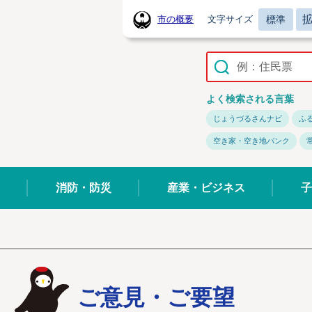
標準
市の概要
文字サイズ
常陸太田市ホームページ
よく検索される言葉
じょうづるさんナビ
ふ
空き家・空き地バンク
消防・防災
産業・ビジネス
子
ご意見・ご要望