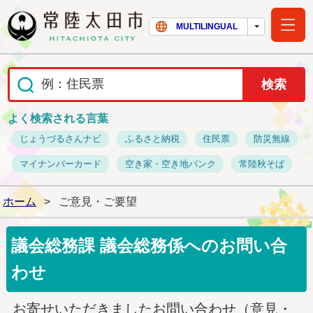
常陸太田市ホー
MULTILINGUAL
よく検索される言葉
じょうづるさんナビ
ふるさと納税
住民票
防災無線
マイナンバーカード
空き家・空き地バンク
常陸秋そば
ホーム
>
ご意見・ご要望
議会総務課 議会総務係へのお問い合
わせ
お寄せいただきましたお問い合わせ（意見・