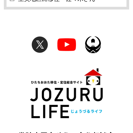
X(旧Twitter)
YouT