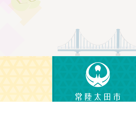
〒313-8611
茨城県常陸太田市金井町3690
電話番号：0294-72-3111（代表）
（平日 午前8時30分から午後5時15分）