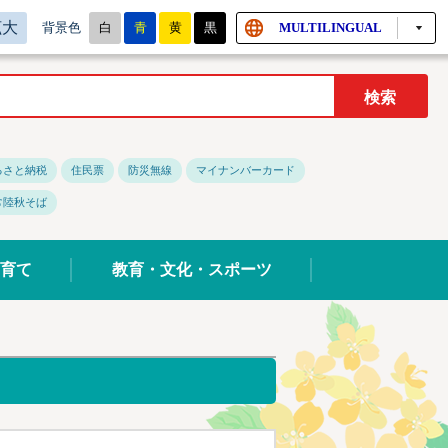
拡大
白
青
黄
黒
MULTILINGUAL
背景色
るさと納税
住民票
防災無線
マイナンバーカード
常陸秋そば
育て
教育・文化・スポーツ