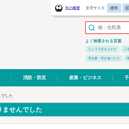
標準
市の概要
文字サイズ
常陸太田市ホームページ
よく検索される言葉
じょうづるさんナビ
ふ
空き家・空き地バンク
消防・防災
産業・ビジネス
子
んでした
りませんでした