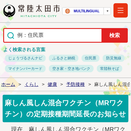
常陸太田市ホー
MULTILINGUAL
よく検索される言葉
じょうづるさんナビ
ふるさと納税
住民票
防災無線
マイナンバーカード
空き家・空き地バンク
常陸秋そば
ホーム
>
くらし
>
健康
>
予防接種
>
麻しん風しん混
麻しん風しん混合ワクチン（MRワク
チン）の定期接種期間延長のお知らせ
現在、麻しん風しん混合ワクチン（MRワク