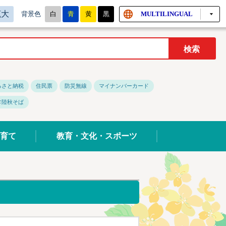
拡大
白
青
黄
黒
MULTILINGUAL
背景色
るさと納税
住民票
防災無線
マイナンバーカード
常陸秋そば
育て
教育・文化・スポーツ