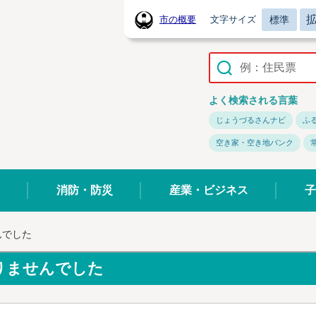
標準
市の概要
文字サイズ
常陸太田市ホームページ
よく検索される言葉
じょうづるさんナビ
ふ
空き家・空き地バンク
消防・防災
産業・ビジネス
子
んでした
りませんでした