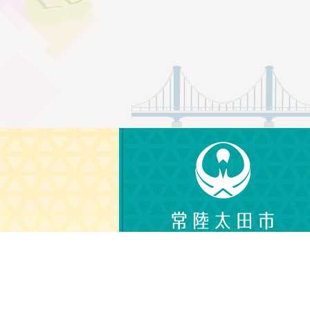
〒313-8611
茨城県常陸太田市金井町3690
電話番号：0294-72-3111（代表）
（平日 午前8時30分から午後5時15分）