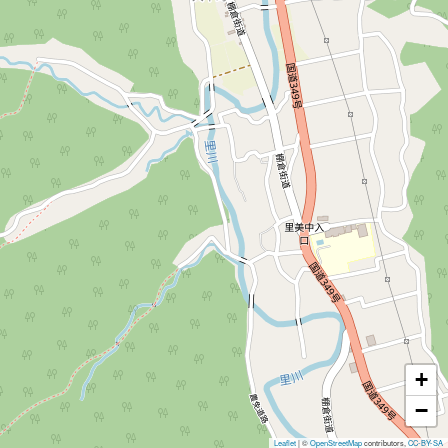
+
−
Leaflet
|
©
OpenStreetMap
contributors,
CC-BY-SA