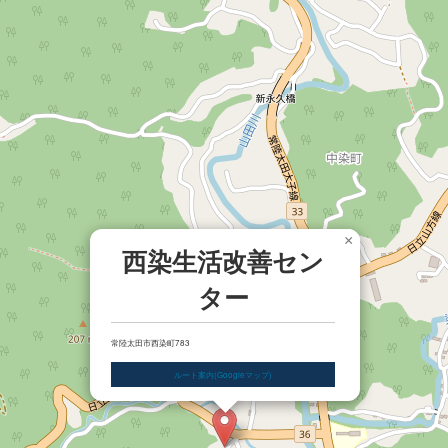
×
西染生活改善セン
ター
常陸太田市西染町783
ルート案内(Googleマップ)