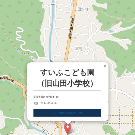
×
すいふこども園
（旧山田小学校）
常陸太田市松平町1136
電話 0294-85-0104
ルート案内(Googleマップ)