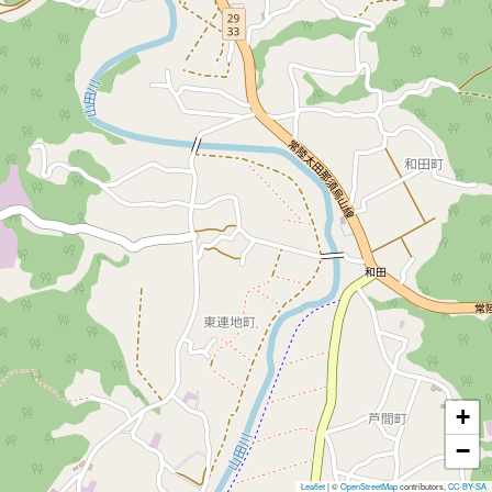
+
−
Leaflet
|
©
OpenStreetMap
contributors,
CC-BY-SA