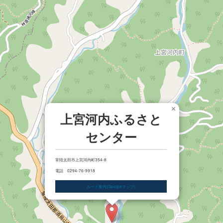
×
上宮河内ふるさと
センター
常陸太田市上宮河内町354-8
電話 0294-76-9918
ルート案内(Googleマップ)