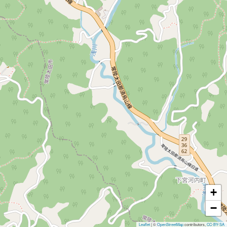
+
−
Leaflet
|
©
OpenStreetMap
contributors,
CC-BY-SA