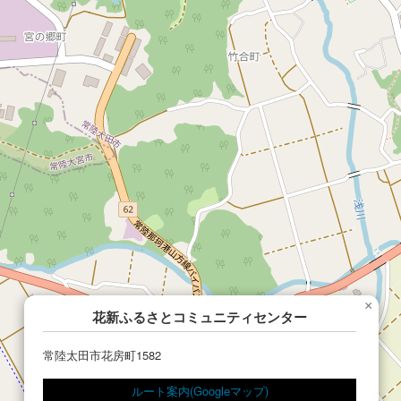
×
花新ふるさとコミュニティセンター
常陸太田市花房町1582
ルート案内(Googleマップ)