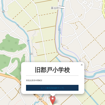
×
旧郡戸小学校
常陸太田市中野町2
ルート案内(Googleマップ)