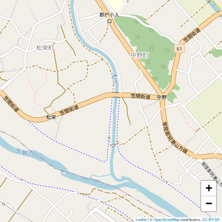
+
−
Leaflet
|
©
OpenStreetMap
contributors,
CC-BY-SA