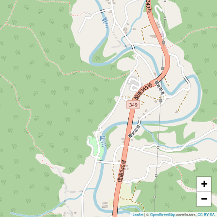
+
−
Leaflet
|
©
OpenStreetMap
contributors,
CC-BY-SA