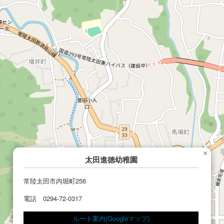
×
太田進徳幼稚園
常陸太田市内堀町256
電話 0294-72-0317
ルート案内(Googleマップ)