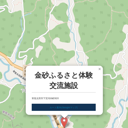
×
金砂ふるさと体験
交流施設
常陸太田市下宮河内町820
ルート案内(Googleマップ)