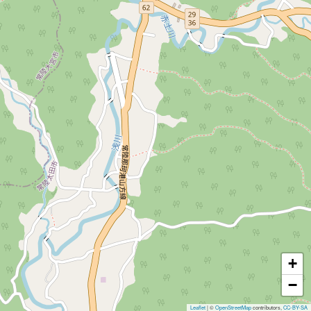
+
−
Leaflet
|
©
OpenStreetMap
contributors,
CC-BY-SA