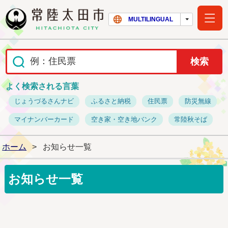
常陸太田市ホー
MULTILINGUAL
よく検索される言葉
じょうづるさんナビ
ふるさと納税
住民票
防災無線
マイナンバーカード
空き家・空き地バンク
常陸秋そば
ホーム
>
お知らせ一覧
お知らせ一覧