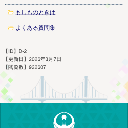
麻しん（はしか）にご注意ください
もしものときは
2025年4月2日
麻しん風しん混合ワクチン（MRワクチン）の定
よくある質問集
期接種期間延長のお知らせ
2025年2月17日
【ID】
D-2
北部保健センター（水府総合センター内）健康運
【更新日】
2026年3月7日
動指導室の 利用時間の変更について
【閲覧数】
922607
2025年2月4日
里美歯科診療所休止（2月19日～）のお知らせ
2024年6月3日
電源立地地域対策交付金を活用した事業について
2024年3月19日
どうする空き家？空き家所有者・相続予定者向け