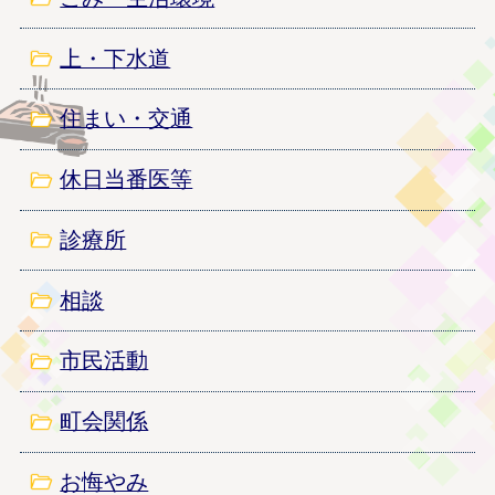
「いばらきダイバーシティ宣言」に登録しました
上・下水道
2026年2月20日
転出届・転入予約は、マイナポータルで！
住まい・交通
2025年12月23日
休日当番医等
住宅侵入窃盗にご注意ください。
2025年11月5日
診療所
オレンジ・パープルリボンキャンペーン
相談
2025年6月13日
保護司について
市民活動
2025年6月10日
町会関係
献血へのご協力のお願い
2025年6月4日
お悔やみ