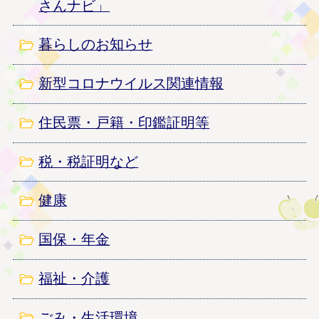
さんナビ」
毎年4月は「若年層の性暴力被害予防月間」です
暮らしのお知らせ
2026年3月25日
RSウイルス感染症に対する母子免疫ワクチンの
新型コロナウイルス関連情報
定期接種を実施します
2026年3月25日
住民票・戸籍・印鑑証明等
高齢者肺炎球菌 定期予防接種に用いるワクチン
が変わります
税・税証明など
2026年3月16日
健康
常陸太田駅前自転車駐車場を定期的にご利用の方
は申請が必要です
国保・年金
2026年3月12日
福祉・介護
家族を守る新常識！今日からできる災害の備え！
2026年3月6日
ごみ・生活環境