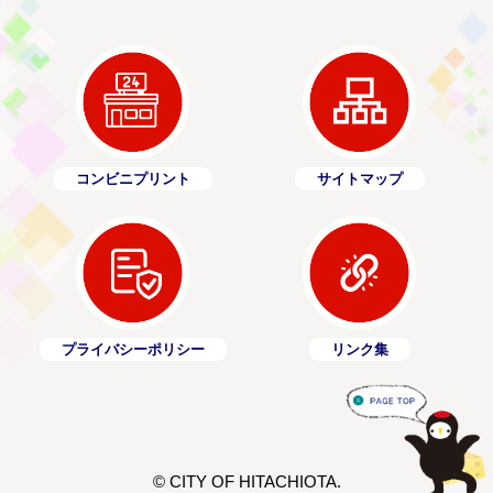
先輩移住者モデルを募集します！
2023年8月1日
株式会社カインズ・日立建機日本株式会社と災害
時における協定を締結しました。
2023年4月19日
コンビニプリント
サイトマップ
悪質な排水設備業者にご注意を
2022年9月12日
常陸太田市マンホールカード
2022年8月23日
プライバシーポリシー
リンク集
市内公共施設における無料公衆無線LAN（Wi-Fi）
サービスの開始について
2022年6月13日
長生き上手 常陸太田～フレイルを防いで衰え知ら
© CITY OF HITACHIOTA.