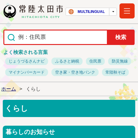
常陸太田市ホー
MULTILINGUAL
よく検索される言葉
じょうづるさんナビ
ふるさと納税
住民票
防災無線
マイナンバーカード
空き家・空き地バンク
常陸秋そば
ホーム
>
くらし
くらし
暮らしのお知らせ