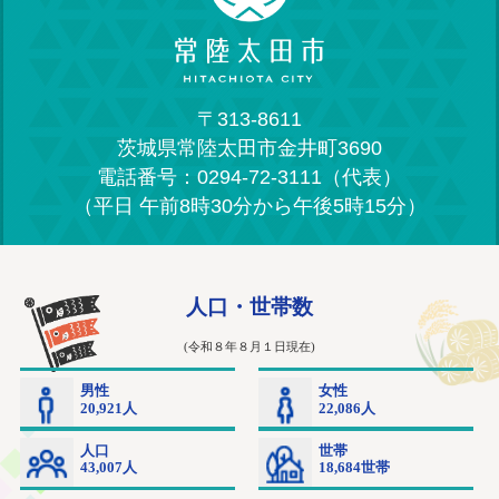
セミナー動画配信中！
2024年1月29日
茨城日産自動車株式会社と災害時における協定を
〒313-8611
締結しました
茨城県常陸太田市金井町3690
2023年12月7日
電話番号：0294-72-3111（代表）
「働く女性のキャリアを考える教材」のご案内
（平日 午前8時30分から午後5時15分）
2023年10月6日
常陸太田市一般会計における適格請求書発行事業
者の登録番号について［インボイス制度］
2023年10月4日
茨城県警察防犯アプリ「いばらきポリス」の登録
を！
2023年9月22日