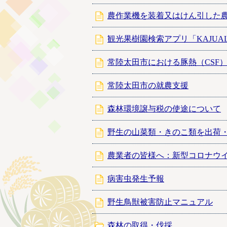
農作業機を装着又はけん引した
観光果樹園検索アプリ「KAJU
常陸太田市における豚熱（CSF
常陸太田市の就農支援
森林環境譲与税の使途について
野生の山菜類・きのこ類を出荷
農業者の皆様へ：新型コロナウ
病害虫発生予報
野生鳥獣被害防止マニュアル
森林の取得・伐採