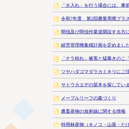
「火入れ」を行う場合には、事
令和7年度 第2回農業用廃プラ
間伐及び間伐作業道開設する方
経営管理権集積計画を定めまし
「ナラ枯れ」被害と猛毒きのこ
ツヤハダゴマダラカミキリにご
サトウカエデの苗木を探してい
メープルリーフの森づくり
農畜産物の放射線に関する情報
特用林産物（キノコ・山菜・た