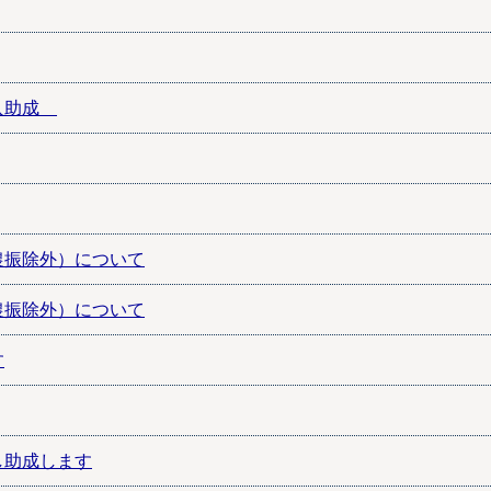
購入助成
農振除外）について
農振除外）について
す
し助成します