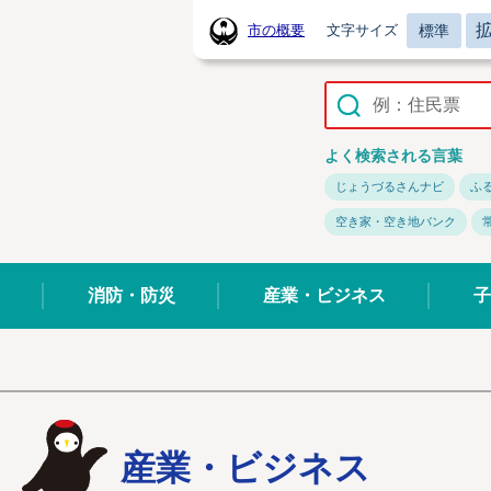
標準
市の概要
文字サイズ
常陸太田市ホームページ
よく検索される言葉
じょうづるさんナビ
ふ
空き家・空き地バンク
消防・防災
産業・ビジネス
子
産業・ビジネス