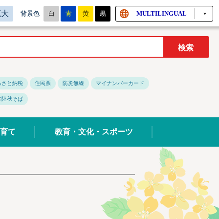
拡大
白
青
黄
黒
MULTILINGUAL
背景色
るさと納税
住民票
防災無線
マイナンバーカード
常陸秋そば
育て
教育・文化・スポーツ