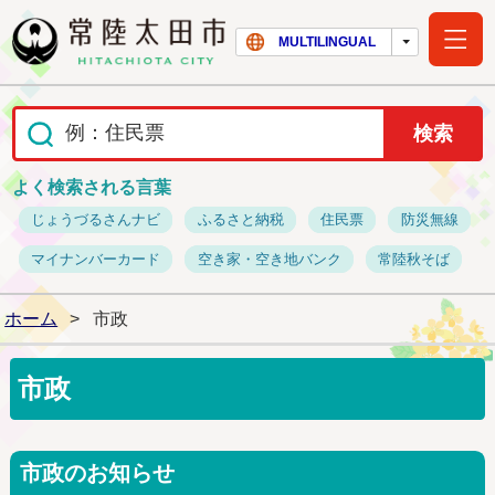
常陸太田市ホー
MULTILINGUAL
よく検索される言葉
じょうづるさんナビ
ふるさと納税
住民票
防災無線
マイナンバーカード
空き家・空き地バンク
常陸秋そば
ホーム
>
市政
市政
市政のお知らせ