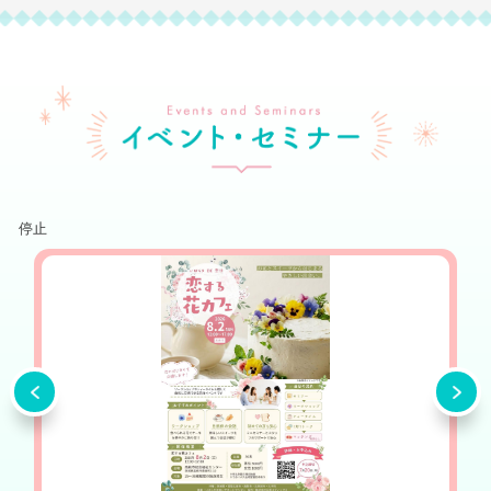
2026年1月8日
【199組目】リラックスできる関係が、結婚の決め手で
した（令和7年12月成婚）
イ
2025年12月17日
年末年始休業日のお知らせ
2025年11月27日
【198組目】共通の趣味がつないだ出会い（令和7年10
停止
月成婚）
詳細を見る
2025年11月25日
11月の営業内容変更（臨時）のお知らせ
前へ