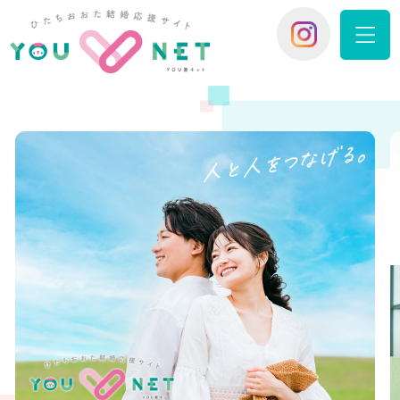
YOU愛
You愛ネッ