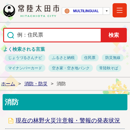
常陸太田市ホー
MULTILINGUAL
よく検索される言葉
じょうづるさんナビ
ふるさと納税
住民票
防災無線
マイナンバーカード
空き家・空き地バンク
常陸秋そば
ホーム
>
消防・防災
>
消防
消防
現在の林野火災注意報・警報の発表状況