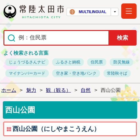
常陸太田市ホー
MULTILINGUAL
よく検索される言葉
じょうづるさんナビ
ふるさと納税
住民票
防災無線
マイナンバーカード
空き家・空き地バンク
常陸秋そば
ホーム
>
魅力
>
観（観る）
>
自然
>
西山公園
西山公園
西山公園（にしやまこうえん）