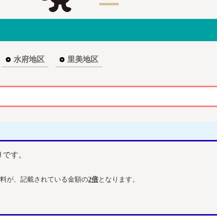
水府地区
里美地区
りです。
料が、記載されている金額の
2倍
となります。