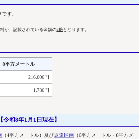
りです。
料が、記載されている金額の
2倍
となります。
8平方メートル
216,000円
1,780円
令和8年1月1日現在】
画
（4平方メートル）及び
返還区画
（6平方メートル・8平方メ