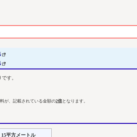
他
他
りです。
料が、記載されている金額の
2倍
となります。
15平方メートル