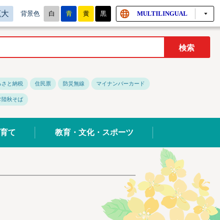
拡大
白
青
黄
黒
MULTILINGUAL
背景色
るさと納税
住民票
防災無線
マイナンバーカード
常陸秋そば
育て
教育・文化・スポーツ