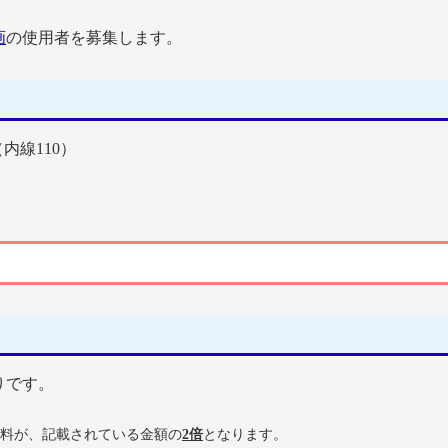
画
の使用者を募集します。
（内線110）
りです。
料が、記載されている金額の
2倍
となります。