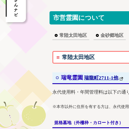
市営霊園について
常陸太田地区
金砂郷地区
常陸
太田地区
瑞竜霊園
瑞龍町2711-1他
永代使用料・年間管理料は以下の通
※本市以外に住所を有する方は、永代使用
規格墓地（外柵枠・カロート付き）