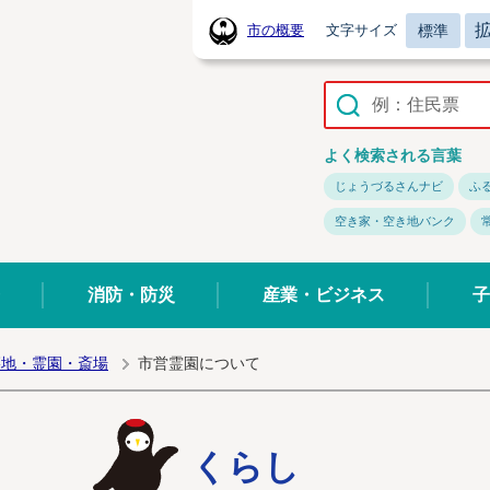
標準
市の概要
文字サイズ
常陸太田市ホームページ
よく検索される言葉
じょうづるさんナビ
ふ
空き家・空き地バンク
消防・防災
産業・ビジネス
子
墓地・霊園・斎場
市営霊園について
くらし