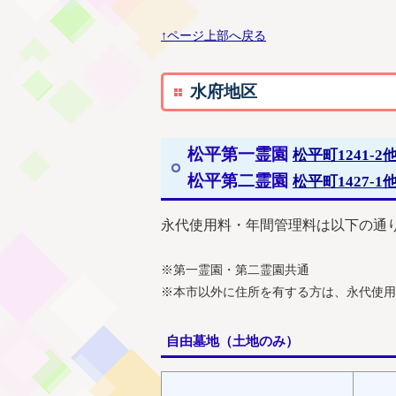
↑ページ上部へ戻る
水府地区
松平第一霊園
松平町1241-2
松平第二霊園
松平町1427-1
永代使用料・年間管理料は以下の通
※第一霊園・第二霊園共通
※本市以外に住所を有する方は、永代使用
自由墓地（土地のみ）