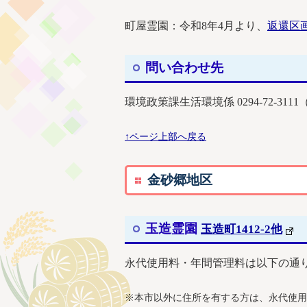
町屋霊園：令和8年4月より、
返還区
問い合わせ先
環境政策課生活環境係 0294-72-3111
↑ページ上部へ戻る
金砂郷地区
玉造霊園
玉造町1412-2他
永代使用料・年間管理料は以下の通
※本市以外に住所を有する方は、永代使用