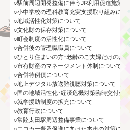
○駅前周辺開発整備に伴うJR利用促進施策に
○小中学校の理科教育充実支援取り組みにつ
○地域活性化対策について
○文化財の保存対策について
○町会制度の活性化について
○合併後の管理職職員について
○ひとり住まいの方･老齢のご夫婦だけのお
○市有財産のマネージメント体制について
○合併特例債について
○地上デジタル放送難視聴対策について
○国の地域活性化･経済危機対策臨時交付金
○就学援助制度の拡充について
○教育行政について
○常陸太田駅周辺整備事業について
○エコカー普及促進に向けた本市の対策につ