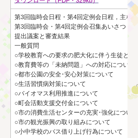
ダウンロード（PDF・329kb）
第3回臨時会日程・第4回定例会日程，主な
第3回臨時会・第4回定例会召集あいさつ
提出議案と審査結果
一般質問
○学校教育への要求の肥大化に伴う生徒と教
○教育費等の「未納問題」への対応について
○都市公園の安全･安心対策について
○生活習慣病対策について
○バイオマス利用推進について
○町会活動支援交付金について
○市の消費生活センターの充実･強化につい
○市の観光振興の取り組みについて
○小中学校のバス借り上げ行為について