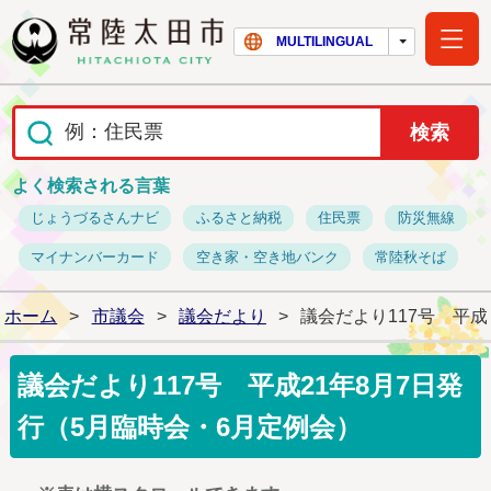
常陸太田市ホー
MULTILINGUAL
よく検索される言葉
じょうづるさんナビ
ふるさと納税
住民票
防災無線
マイナンバーカード
空き家・空き地バンク
常陸秋そば
ホーム
>
市議会
>
議会だより
>
議会だより117号 平成
議会だより117号 平成21年8月7日発
行（5月臨時会・6月定例会）