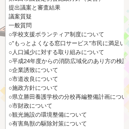
提出議案と審査結果
議案質疑
一般質問
○学校支援ボランティア制度について
○”もっとよくなる窓口サービス”市民に満足
○人口減少に対する取り組みについて
○平成24年度からの消防広域化のあり方の検
○企業誘致について
○市道改良について
○施政方針について
○県立勝田養護学校の分校再編整備計画につい
○市財政について
○観光施設の環境整備について
○有害鳥獣の駆除対策について