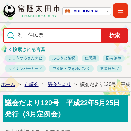
常陸太田市ホー
MULTILINGUAL
よく検索される言葉
じょうづるさんナビ
ふるさと納税
住民票
防災無線
マイナンバーカード
空き家・空き地バンク
常陸秋そば
ホーム
>
市議会
>
議会だより
>
議会だより120号 平成
議会だより120号 平成22年5月25日
発行（3月定例会）