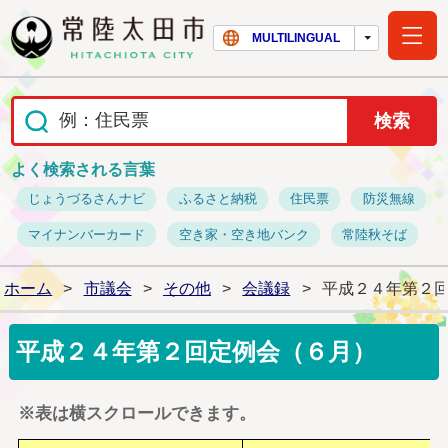
常陸太田市ホー
MULTILINGUAL
よく検索される言葉
じょうづるさんナビ
ふるさと納税
住民票
防災無線
マイナンバーカード
空き家・空き地バンク
常陸秋そば
ホーム
>
市議会
>
その他
>
会議録
>
平成２４年第２
平成２４年第２回定例会（６月）
※表は横スクロールできます。