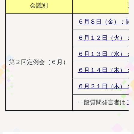
会議別
主
６月８日（金）：開
６月１２日（火）：
６月１３日（水）：
第２回定例会（６月）
６月１４日（木）：
６月２１日（木）：
一般質問発言者は
こ