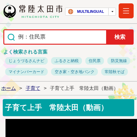
常陸太田市ホー
MULTILINGUAL
よく検索される言葉
じょうづるさんナビ
ふるさと納税
住民票
防災無線
マイナンバーカード
空き家・空き地バンク
常陸秋そば
ホーム
>
子育て
>
子育て上手 常陸太田（動画）
子育て上手 常陸太田（動画）