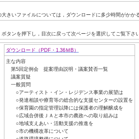
大きいファイルについては，ダウンロードに多少時間がかか
ボタンを押下し，目次に戻って次ページを選択してご覧下さ
ダウンロード（PDF・1.36Ｍ
B
）
主な内容
第5回定例会 提案理由説明・議案賛否一覧
議案質疑
一般質問
○アーティスト・イン・レジデンス事業の展望は
○発達相談や療育等の総合的な支援センターの設置を
○保育園の指定管理以降には保護者の理解醸成を
○広域合併後ＪＡと本市の農政への取り組みは
○地域支えあい・活動支援の推進を
○市の機構改革について
○道路環境整備について