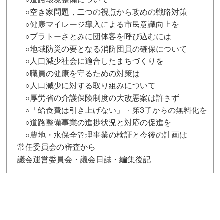
○空き家問題，二つの視点から攻めの戦略対策
○健康マイレージ導入による市民意識向上を
○プラトーさとみに団体客を呼び込むには
○地域防災の要となる消防団員の確保について
○人口減少社会に適合したまちづくりを
○職員の健康を守るための対策は
○人口減少に対する取り組みについて
○厚労省の介護保険制度の大改悪案は許さず
○「給食費は引き上げない」・第3子からの無料化を
○道路整備事業の進捗状況と対応の促進を
○農地・水保全管理事業の検証と今後の計画は
常任委員会の審査から
議会運営委員会・議会日誌・編集後記