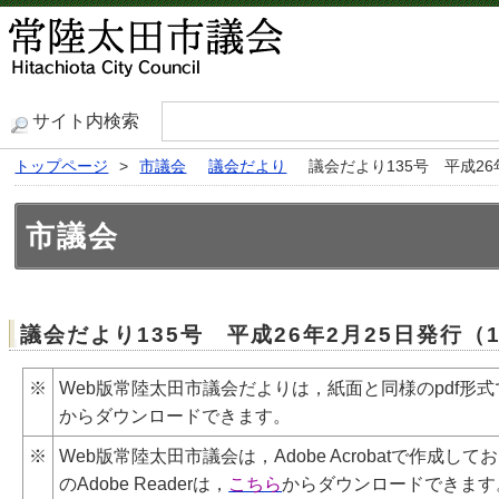
サイト内検索
トップページ
>
市議会
議会だより
議会だより135号 平成26
市議会
議会だより135号 平成26年2月25日発行（
※
Web版常陸太田市議会だよりは，紙面と同様のpdf形式
からダウンロードできます。
※
Web版常陸太田市議会は，Adobe
Acrobat
で作成してお
のAdobe
Reader
は，
こちら
からダウンロードできます