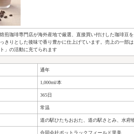
焙煎珈琲専門店が海外産地で厳選、直接買い付けした珈琲豆を
っきりとした後味で香り豊かに仕上げています。売上の一部は
ト」の活動に充てられます
通年
1,000ml/本
365日
常温
道の駅ひたちおおた、道の駅さとみ、水府物
合同会社ポットラックフィールド里美