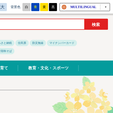
拡大
白
青
黄
黒
MULTILINGUAL
背景色
るさと納税
住民票
防災無線
マイナンバーカード
常陸秋そば
育て
教育・文化・スポーツ