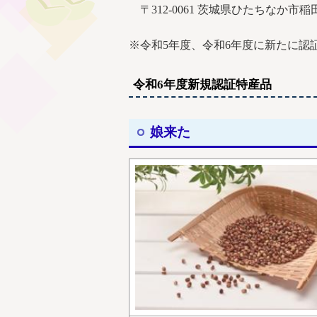
〒312-0061 茨城県ひたちなか市稲田736
※令和5年度、令和6年度に新たに認
令和6年度新規認証特産品
娘来た