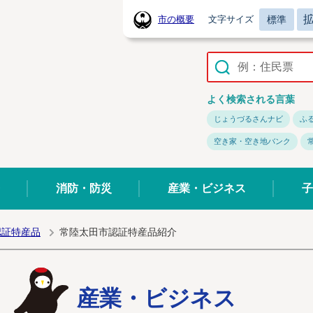
標準
市の概要
文字サイズ
常陸太田市ホームページ
よく検索される言葉
じょうづるさんナビ
ふ
空き家・空き地バンク
消防・防災
産業・ビジネス
子
認証特産品
常陸太田市認証特産品紹介
産業・ビジネス