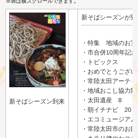
※表は横スクロールできます。
新そばシーズンが到
・特集 地域のお宝
・市合併10周年記
・トピックス
・おめでとうござい
・常陸太田アーティ
・地域おこし協力隊
・太田遺産 8
新そばシーズン到来
・朝イチナビ 20
・エコミュージアム
・常陸太田市のお財