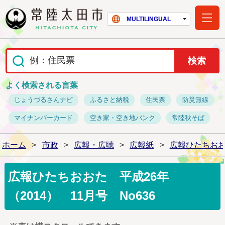
常陸太田市ホー
MULTILINGUAL
よく検索される言葉
じょうづるさんナビ
ふるさと納税
住民票
防災無線
マイナンバーカード
空き家・空き地バンク
常陸秋そば
ホーム
>
市政
>
広報・広聴
>
広報紙
>
広報ひたちおお
広報ひたちおおた 平成26年
（2014） 11月号 No636