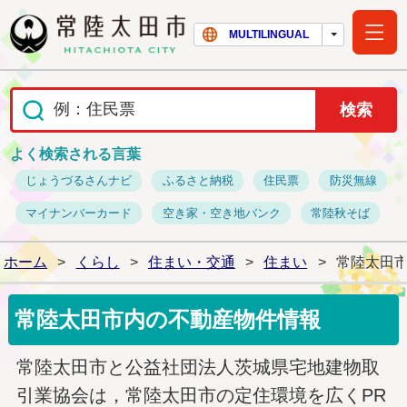
常陸太田市ホー
MULTILINGUAL
よく検索される言葉
じょうづるさんナビ
ふるさと納税
住民票
防災無線
マイナンバーカード
空き家・空き地バンク
常陸秋そば
ホーム
>
くらし
>
住まい・交通
>
住まい
>
常陸太田
常陸太田市内の不動産物件情報
常陸太田市と公益社団法人茨城県宅地建物取
引業協会は，常陸太田市の定住環境を広くPR