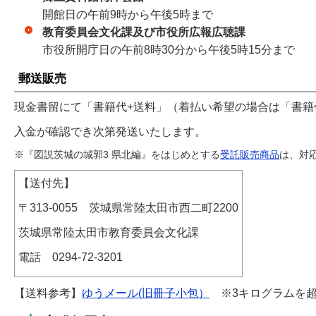
開館日の午前9時から午後5時まで
教育委員会文化課及び市役所広報広聴課
市役所開庁日の午前8時30分から午後5時15分まで
郵送販売
現金書留にて「書籍代+送料」（着払い希望の場合は「書籍
入金が確認でき次第発送いたします。
※『図説茨城の城郭3 県北編』をはじめとする
受託販売商品
は、対
【送付先】
〒313-0055 茨城県常陸太田市西二町2200
茨城県常陸太田市教育委員会文化課
電話 0294-72-3201
【送料参考】
ゆうメール(旧冊子小包）
※3キログラムを超