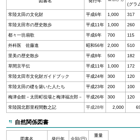
図書名
発行年
(グラ
常陸太田の文化財
平成6年
1,000
317
常陸太田市の歴史散歩
平成11年
1,000
260
都々一坊扇歌
平成6年
700
115
外科医 佐藤進
昭和56年
2,000
510
里美の歴史散歩
平成8年
500
182
草間京平伝
平成11年
1,000
172
常陸太田市文化財ガイドブック
平成24年
300
120
常陸太田の礎を築いた人たち
平成23年
200
100
梅津会館－太田町役場と梅津福次郎－
平成26年
300
120
常陸国北郡里程間数之記
平成28年
2,000
6
自然関係図書
重量
図書名
発行年
金額(円)