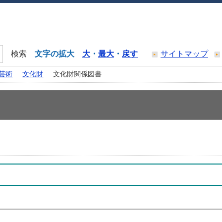
文字の拡大
大
・
最大
・
戻す
サイトマップ
芸術
文化財
文化財関係図書