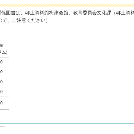
関係図書は、郷土資料館梅津会館、教育委員会文化課（郷土資料
ので、ご注意ください）
量
ラム)
50
20
20
00
40