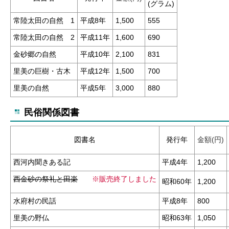
(グラム)
常陸太田の自然 1
平成8年
1,500
555
常陸太田の自然 2
平成11年
1,600
690
金砂郷の自然
平成10年
2,100
831
里美の巨樹・古木
平成12年
1,500
700
里美の自然
平成5年
3,000
880
民俗関係図書
図書名
発行年
金額(円)
西河内聞きある記
平成4年
1,200
西金砂の祭礼と田楽
※販売終了しました
昭和60年
1,200
水府村の民話
平成8年
800
里美の野仏
昭和63年
1,050