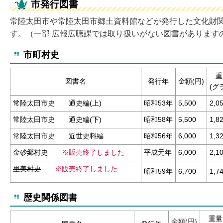
市発行図書
常陸太田市や常陸太田市郷土資料館などが発行した文化財
す。（一部 広報広聴課では取り扱いがない図書があります
市町村史
重
図書名
発行年
金額(円)
(グ
常陸太田市史 通史編(上)
昭和53年
5,500
2,0
常陸太田市史 通史編(下)
昭和58年
5,500
1,8
常陸太田市史 近世史料編
昭和56年
6,000
1,3
金砂郷村史
※販売終了しました
平成元年
6,000
2,1
里美村史
※販売終了しました
昭和59年
6,700
1,7
歴史関係図書
重量
金額(円)