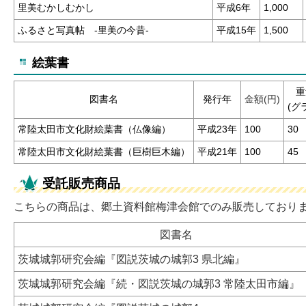
里美むかしむかし
平成6年
1,000
ふるさと写真帖 -里美の今昔-
平成15年
1,500
絵葉書
重
図書名
発行年
金額(円)
(グ
常陸太田市文化財絵葉書（仏像編）
平成23年
100
30
常陸太田市文化財絵葉書（巨樹巨木編）
平成21年
100
45
受託販売商品
こちらの商品は、郷土資料館梅津会館でのみ販売しており
図書名
茨城城郭研究会編『図説茨城の城郭3 県北編』
茨城城郭研究会編『続・図説茨城の城郭3 常陸太田市編』