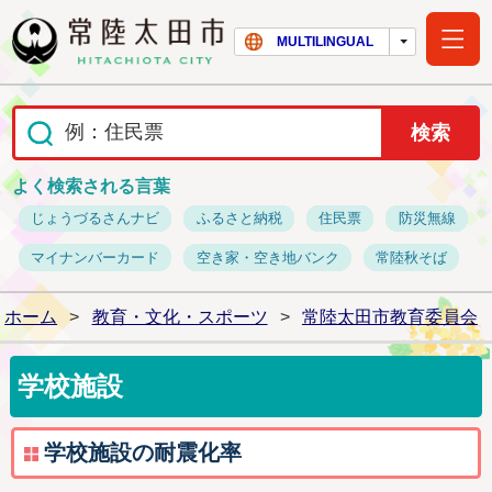
常陸太田市ホー
MULTILINGUAL
よく検索される言葉
じょうづるさんナビ
ふるさと納税
住民票
防災無線
マイナンバーカード
空き家・空き地バンク
常陸秋そば
ホーム
>
教育・文化・スポーツ
>
常陸太田市教育委員会
学校施設
学校施設の耐震化率