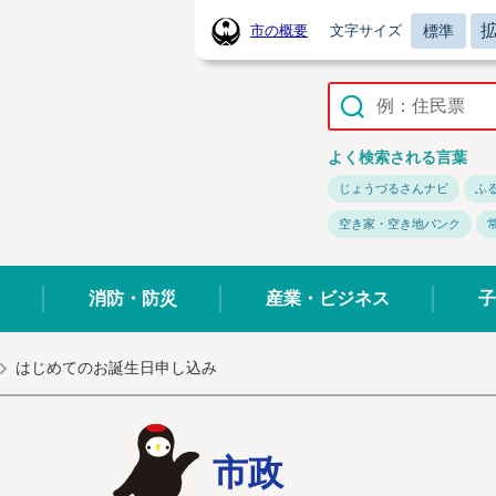
標準
市の概要
文字サイズ
常陸太田市ホームページ
よく検索される言葉
じょうづるさんナビ
ふ
空き家・空き地バンク
消防・防災
産業・ビジネス
子
はじめてのお誕生日申し込み
市政