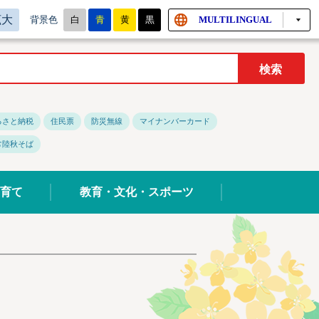
拡大
白
青
黄
黒
MULTILINGUAL
背景色
るさと納税
住民票
防災無線
マイナンバーカード
常陸秋そば
育て
教育・文化・スポーツ