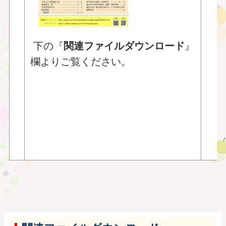
〇
〇
〇
下の『
関連ファイルダウンロード
』
〇
欄よりご覧ください。
〇
〇
〇
■
■
■