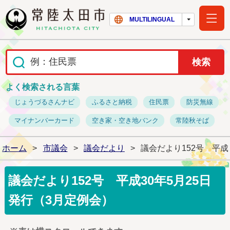
常陸太田市ホー
MULTILINGUAL
よく検索される言葉
じょうづるさんナビ
ふるさと納税
住民票
防災無線
マイナンバーカード
空き家・空き地バンク
常陸秋そば
ホーム
>
市議会
>
議会だより
>
議会だより152号 平成
議会だより152号 平成30年5月25日
発行（3月定例会）