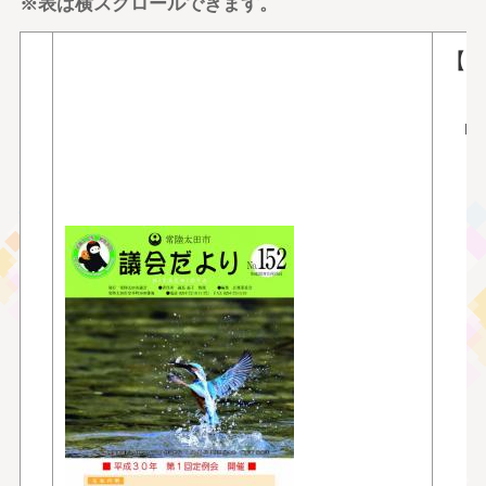
※表は横スクロールできます。
【
■
■
■
■
■
〇
〇
〇
〇
〇
〇
〇