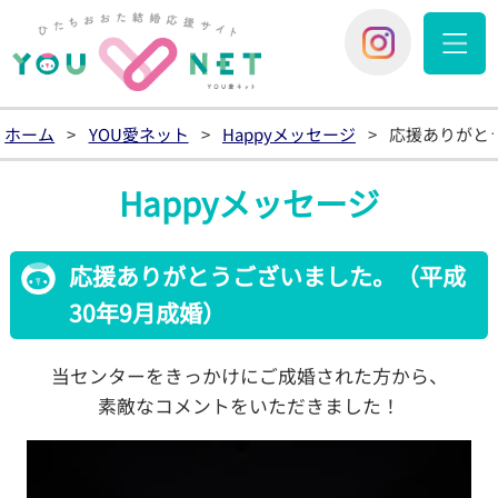
YOU愛
You愛ネッ
ホーム
>
YOU愛ネット
>
Happyメッセージ
>
応援ありがと
Happyメッセージ
応援ありがとうございました。（平成
30年9月成婚）
当センターをきっかけにご成婚された方から、
素敵なコメントをいただきました！