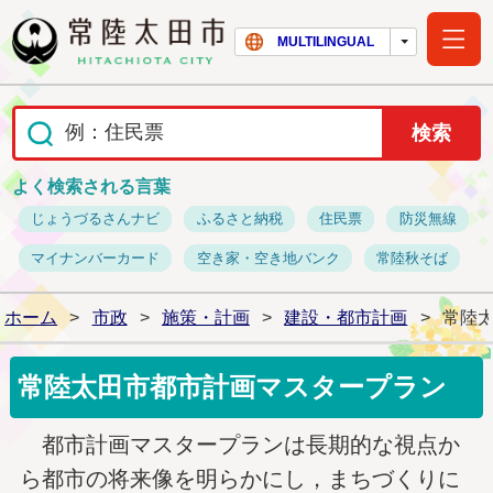
常陸太田市ホー
MULTILINGUAL
よく検索される言葉
じょうづるさんナビ
ふるさと納税
住民票
防災無線
マイナンバーカード
空き家・空き地バンク
常陸秋そば
ホーム
>
市政
>
施策・計画
>
建設・都市計画
>
常陸
常陸太田市都市計画マスタープラン
都市計画マスタープランは長期的な視点か
ら都市の将来像を明らかにし，まちづくりに