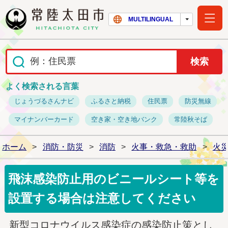
常陸太田市ホー
MULTILINGUAL
よく検索される言葉
じょうづるさんナビ
ふるさと納税
住民票
防災無線
マイナンバーカード
空き家・空き地バンク
常陸秋そば
ホーム
>
消防・防災
>
消防
>
火事・救急・救助
>
火
飛沫感染防止用のビニールシート等を
設置する場合は注意してください
新型コロナウイルス感染症の感染防止策とし