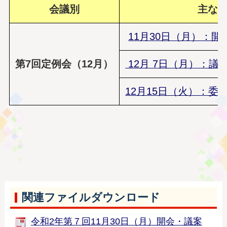
会議別
主な
11
月30日（月）：開
第7回定例会（12月）
12月 7日（月）：
議
12月15日（火）：委
関連ファイルダウンロード
令和2年第７回11月30日（月）開会・議案