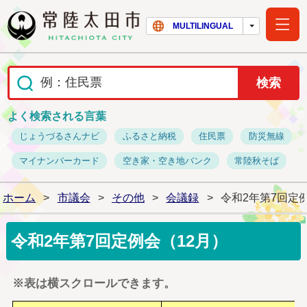
常陸太田市ホー
MULTILINGUAL
よく検索される言葉
じょうづるさんナビ
ふるさと納税
住民票
防災無線
マイナンバーカード
空き家・空き地バンク
常陸秋そば
ホーム
>
市議会
>
その他
>
会議録
>
令和2年第7回定
令和2年第7回定例会（12月）
※表は横スクロールできます。