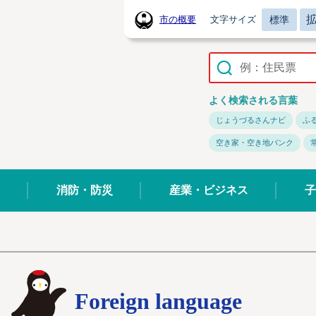
標準
市の概要
文字サイズ
常陸太田市ホームページ
よく検索される言葉
じょうづるさんナビ
ふ
空き家・空き地バンク
消防・防災
産業・ビジネス
子
Foreign language