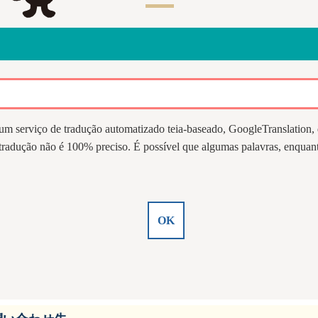
 um serviço de tradução automatizado teia-baseado, GoogleTranslation,
 tradução não é 100% preciso. É possível que algumas palavras, enquant
OK