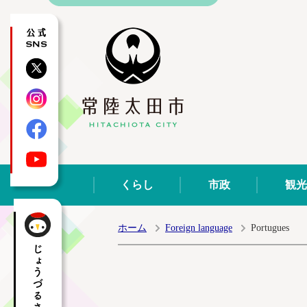
公式SNS
X
Instagram
Facebook
YouTube
くらし
市政
観光
ホーム
Foreign language
Portugues