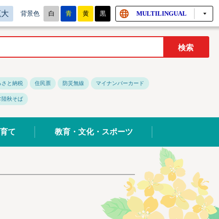
拡大
白
青
黄
黒
MULTILINGUAL
背景色
るさと納税
住民票
防災無線
マイナンバーカード
常陸秋そば
育て
教育・文化・スポーツ