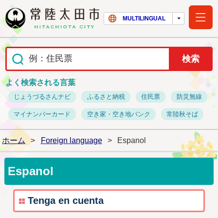
常陸太田市ホー
MULTILINGUAL
よく検索される言葉
じょうづるさんナビ
ふるさと納税
住民票
防災無線
マイナンバーカード
空き家・空き地バンク
常陸秋そば
ホーム
>
Foreign language
>
Espanol
Espanol
Tenga en cuenta