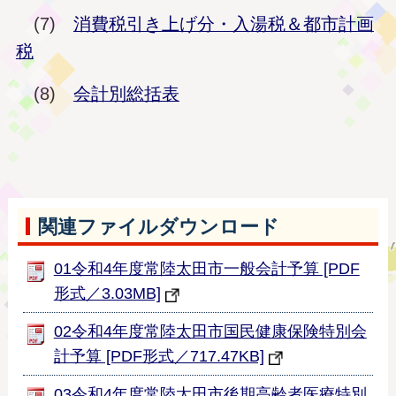
(7)
消費税引き上げ分・入湯税＆都市計画
税
(8)
会計別総括表
関連ファイルダウンロード
01令和4年度常陸太田市一般会計予算 [PDF
形式／3.03MB]
02令和4年度常陸太田市国民健康保険特別会
計予算 [PDF形式／717.47KB]
03令和4年度常陸太田市後期高齢者医療特別