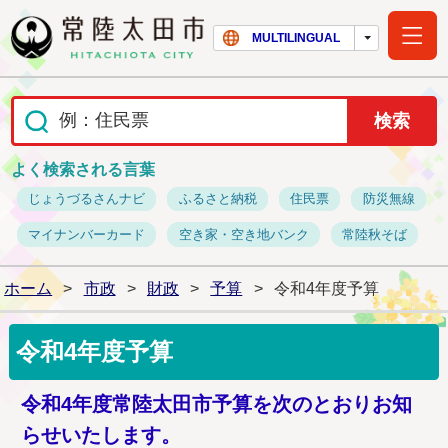
常陸太田市ホー
MULTILINGUAL
よく検索される言葉
じょうづるさんナビ
ふるさと納税
住民票
防災無線
マイナンバーカード
空き家・空き地バンク
常陸秋そば
ホーム
>
市政
>
財政
>
予算
>
令和4年度予算
令和4年度予算
令和4年度常陸太田市予算を次のとおりお知
らせいたします。