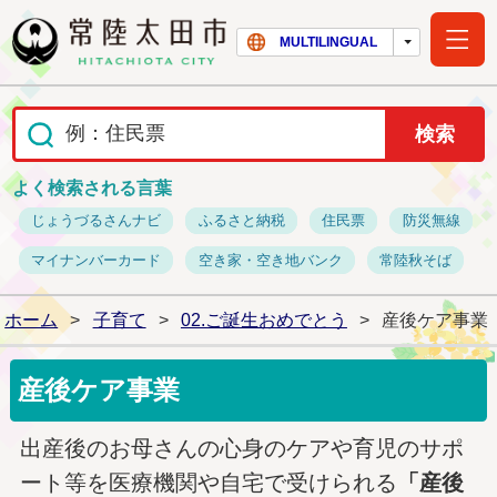
常陸太田市ホー
MULTILINGUAL
よく検索される言葉
じょうづるさんナビ
ふるさと納税
住民票
防災無線
マイナンバーカード
空き家・空き地バンク
常陸秋そば
ホーム
>
子育て
>
02.ご誕生おめでとう
>
産後ケア事業
産後ケア事業
出産後のお母さんの心身のケアや育児のサポ
ート等を医療機関や自宅で受けられる
「産後