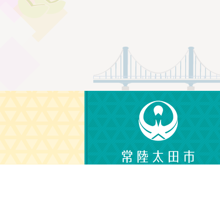
〒313-8611
茨城県常陸太田市金井町3690
電話番号：0294-72-3111（代表）
（平日 午前8時30分から午後5時15分）