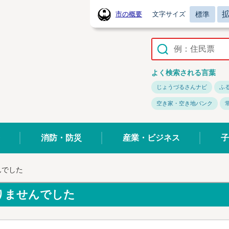
標準
市の概要
文字サイズ
常陸太田市ホームページ
よく検索される言葉
じょうづるさんナビ
ふ
空き家・空き地バンク
消防・防災
産業・ビジネス
子
んでした
りませんでした