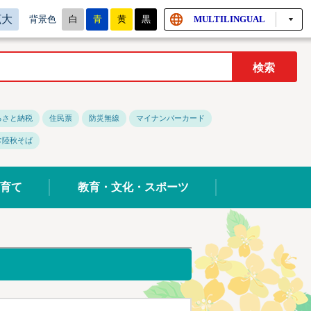
拡大
白
青
黄
黒
MULTILINGUAL
背景色
るさと納税
住民票
防災無線
マイナンバーカード
常陸秋そば
育て
教育・文化・スポーツ